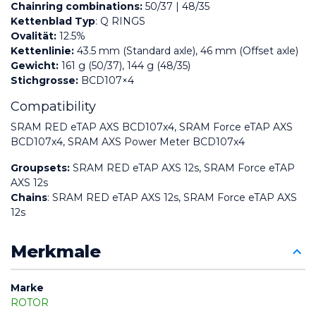
Chainring combinations:
 50/37 | 48/35
Kettenblad Typ
:
 Q RINGS
Ovalität:
 12.5%
Kettenlinie:
43.5 mm (Standard axle), 46 mm (Offset axle)
Gewicht:
 161 g (50/37), 144 g (48/35)
Stichgrosse:
 BCD107×4
Compatibility
SRAM RED eTAP AXS BCD107x4, SRAM Force eTAP AXS 
BCD107x4, SRAM AXS Power Meter BCD107x4
Groupsets:
 SRAM RED eTAP AXS 12s, SRAM Force eTAP 
AXS 12s
Chains
:
 SRAM RED eTAP AXS 12s, SRAM Force eTAP AXS 
12s
Merkmale
Marke
ROTOR