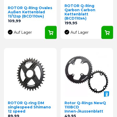
ROTOR Q-Ring
ROTOR Q-Ring Ovales
Qarbon Carbon
Außen Kettenblad
Kettenblatt
11/12sp (BCD110x4)
(BCD110x4)
Preis
109,99
Preis
199,95
Auf Lager
Auf Lager
ROTOR Q-ring DM
Rotor Q-Rings NewQ
singlespeed Shimano
110BCD
12 speed
Innen-/Aussenblatt
Preis
Preis
89,99
49,95