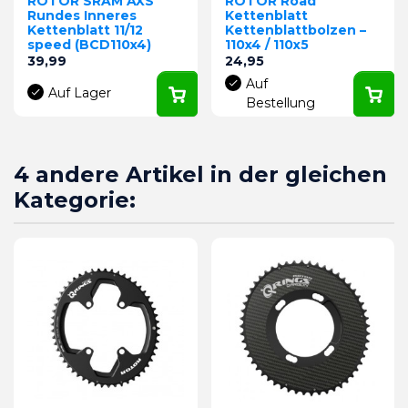
ROTOR SRAM AXS
ROTOR Road
Rundes Inneres
Kettenblatt
Kettenblatt 11/12
Kettenblattbolzen –
speed (BCD110x4)
110x4 / 110x5
Preis
Preis
39,99
24,95
Auf
Auf Lager
Bestellung
4 andere Artikel in der gleichen
Kategorie: