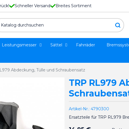
rück!
Schneller Versand
Breites Sortiment
Leistungsmesser
Sättel
Fahrräder
Bremssys
979 Abdeckung, Tülle und Schraubensatz
TRP RL979 A
Schraubensa
Artikel-Nr.:
4790300
Ersatzteile für TRP RL979 Br