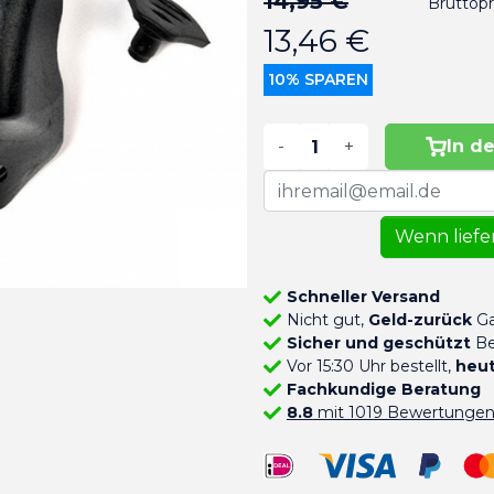
14,95 €
Bruttopr
13,46 €
10% SPAREN
-
+
In d
Wenn liefer
Schneller Versand
Nicht gut,
Geld-zurück
Ga
Sicher und geschützt
Be
Vor 15:30 Uhr bestellt,
heut
Fachkundige Beratung
8.8
mit 1019 Bewertunge