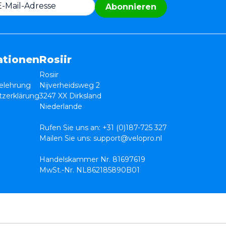
Abonnieren
ationen
Rosiir
Rosiir
elehrung
Nijverheidsweg 2
zerklärung
3247 XX Dirksland
Niederlande
Rufen Sie uns an:
+31 (0)187-725 327
Mailen Sie uns:
support@velopro.nl
Handelskammer Nr. 81697619
MwSt.-Nr. NL862185890B01