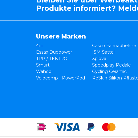
Produkte informiert? Melde
Unsere Marken
4iiii
Casco Fahrradhelme
Essax Duopower
ISM Sattel
TRP / TEKTRO
Xplova
Smurt
Speedplay Pedale
Wahoo
Cycling Ceramic
Velocomp - PowerPod
ReSkin Silikon Pflast