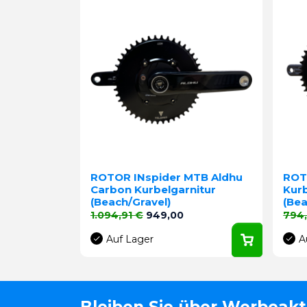
ROTOR INspider MTB Aldhu
ROT
Carbon Kurbelgarnitur
Kurb
(Beach/Gravel)
(Bea
Verkaufspreis
Preis
Verk
1.094,91 €
949,00
794,
Auf Lager
A
Bleiben Sie über Werbeak