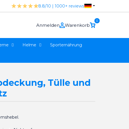
8.8/10 | 1000+ reviews
0
Anmelden
Warenkorb
teme
Helme
Sporternährung
bdeckung, Tülle und
tz
emshebel.