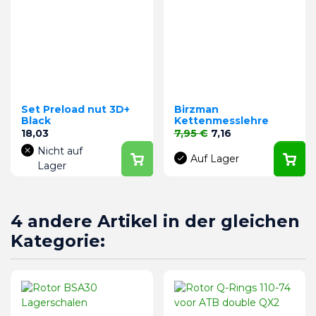
Set Preload nut 3D+
Birzman
Black
Kettenmesslehre
Preis
Verkaufspreis
Preis
18,03
7,95 €
7,16
Nicht auf
Auf Lager
Lager
4 andere Artikel in der gleichen
Kategorie: