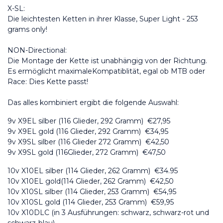
X-SL:
Die leichtesten Ketten in ihrer Klasse, Super Light - 253 
grams only!
NON-Directional:
Die Montage der Kette ist unabhängig von der Richtung. 
Es ermöglicht maximaleKompatiblität, egal ob MTB oder 
Race: Dies Kette passt!
Das alles kombiniert ergibt die folgende Auswahl:
9v X9EL silber (116 Glieder, 292 Gramm)  €27,95
9v X9EL gold (116 Glieder, 292 Gramm)  €34,95
9v X9SL silber (116 Glieder 272 Gramm)  €42,50
9v X9SL gold (116Glieder, 272 Gramm)  €47,50
10v X10EL silber (114 Glieder, 262 Gramm)  €34.95
10v X10EL gold(114 Glieder, 262 Gramm)  €42,50
10v X10SL silber (114 Glieder, 253 Gramm)  €54,95
10v X10SL gold (114 Glieder, 253 Gramm)  €59,95
10v X10DLC (in 3 Ausführungen: schwarz, schwarz-rot und 