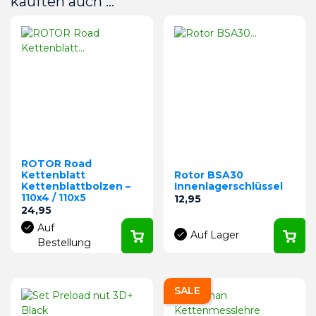
kauften auch ...
ROTOR Road
Kettenblatt
Rotor BSA30
Kettenblattbolzen –
Innenlagerschlüssel
110x4 / 110x5
Preis
12,95
Preis
24,95
Auf
Auf Lager
Bestellung
SALE