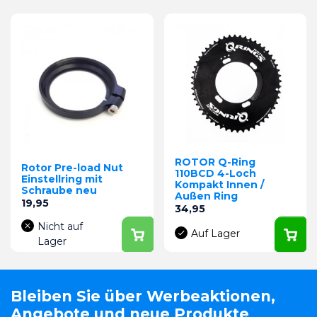
ROTOR Q-Ring
Rotor Pre-load Nut
110BCD 4-Loch
Einstellring mit
Kompakt Innen /
Schraube neu
Außen Ring
Preis
19,95
Preis
34,95
Nicht auf
Auf Lager
Lager
Bleiben Sie über Werbeaktionen,
Angebote und neue Produkte