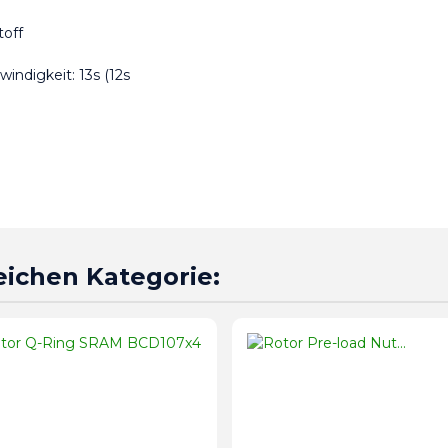
toff
indigkeit: 13s (12s 
leichen Kategorie: