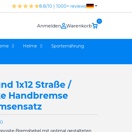
8.8/10 | 1000+ reviews
0
Anmelden
Warenkorb
teme
Helme
Sporternährung
nd 1x12 Straße /
nke Handbremse
msensatz
00
posite-Bremshebel mit optimal gestalteten