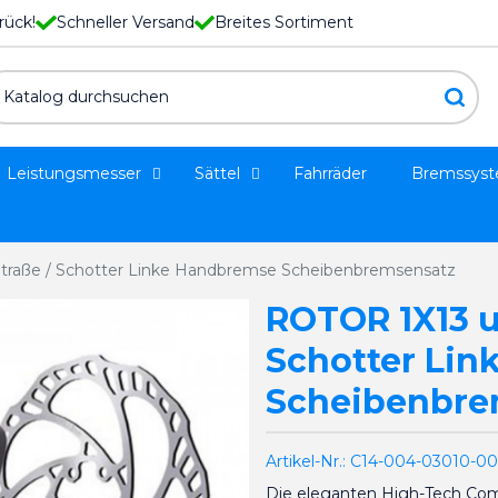
rück!
Schneller Versand
Breites Sortiment
Leistungsmesser
Sättel
Fahrräder
Bremssys
Straße / Schotter Linke Handbremse Scheibenbremsensatz
ROTOR 1X13 u
Schotter Li
Scheibenbre
Artikel-Nr.:
C14-004-03010-0
Die eleganten High-Tech Com