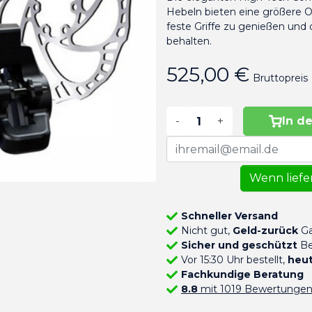
Hebeln bieten eine größere 
feste Griffe zu genießen und
behalten.
525,00 €
Bruttopreis
-
+
In d
Wenn liefer
Schneller Versand
Nicht gut,
Geld-zurück
Ga
Sicher und geschützt
Be
Vor 15:30 Uhr bestellt,
heut
Fachkundige Beratung
8.8
mit 1019 Bewertunge