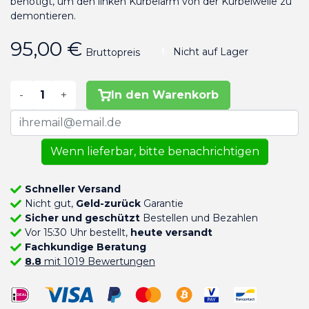
benötigt, um den linken Kurbelarm von der Kurbelwelle zu
demontieren.
95,00 €
Nicht auf Lager
Bruttopreis
-
+
In den Warenkorb
Wenn lieferbar, bitte benachrichtigen
Schneller Versand
Nicht gut,
Geld-zurück
Garantie
Sicher und geschützt
Bestellen und Bezahlen
Vor 15:30 Uhr bestellt,
heute versandt
Fachkundige Beratung
8.8
mit 1019 Bewertungen