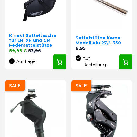
Kinekt Satteltasche
Sattelstütze Kerze
für LR, XR und CR
Modell Alu 27,2-350
Federsattelstütze
Preis
6,95
Verkaufspreis
Preis
59,95 €
53,96
Auf
Auf Lager
Bestellung
SALE
SALE