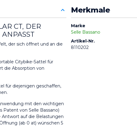
Merkmale
AR CT, DER 
Marke
Selle Bassano
N ANPASST
Artikel-Nr.
lt, der sich öffnet und an die 
8110202
table Citybike-Sattel für 
rt die Absorption von 
 für diejenigen geschaffen, 
hen.
 Anwendung mit den wichtigen 
 Patent von Selle Bassano) 
e Antwort auf die Belastungen 
 Öffnung (ab 0 at) wünschen 5 