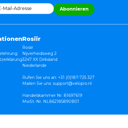
Abonnieren
ationen
Rosiir
Rosiir
elehrung
Nijverheidsweg 2
zerklärung
3247 XX Dirksland
Niederlande
Rufen Sie uns an:
+31 (0)187-725 327
Mailen Sie uns:
support@velopro.nl
Handelskammer Nr. 81697619
MwSt.-Nr. NL862185890B01