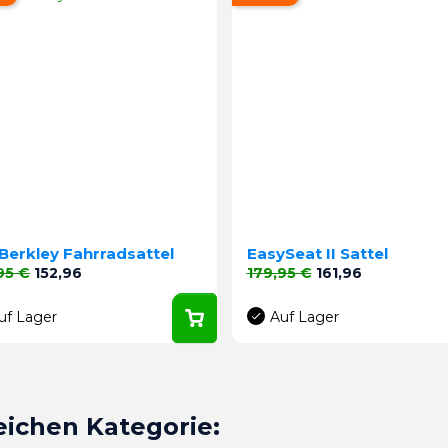
Berkley Fahrradsattel
EasySeat II Sattel
aufspreis
Preis
Verkaufspreis
Preis
95 €
152,96
179,95 €
161,96
uf Lager
Auf Lager
leichen Kategorie: