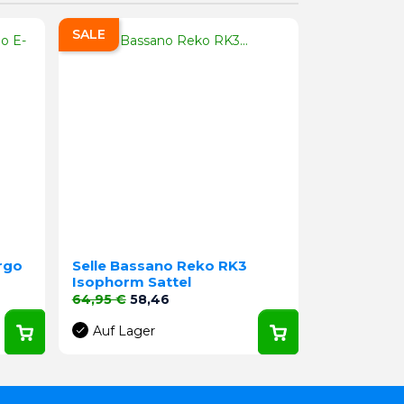
SALE
rgo
Selle Bassano Reko RK3
Isophorm Sattel
Verkaufspreis
Preis
64,95 €
58,46
Auf Lager