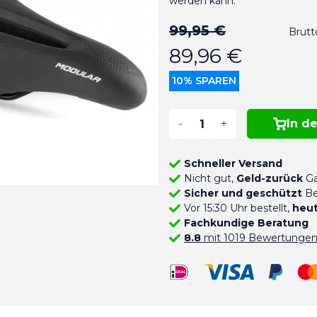
werden kann.
99,95 €
Brutt
89,96 €
10% SPAREN
-
+
In d
Schneller Versand
Nicht gut,
Geld-zurück
Ga
Sicher und geschützt
Be
Vor 15:30 Uhr bestellt,
heut
Fachkundige Beratung
8.8
mit 1019 Bewertunge