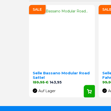
SALE
SAL
Selle Bassano Modular Road
Sell
Sattel
Fahr
Verkaufspreis
Preis
Verk
159,95 €
143,95
99,9
Auf Lager
A