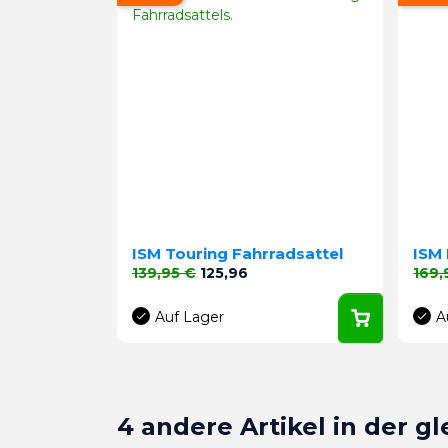
ISM Touring Fahrradsattel
ISM 
Verkaufspreis
Preis
Verk
139,95 €
125,96
169,
Auf Lager
A
4 andere Artikel in der g