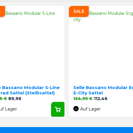
E
SALE
e Bassano Modular S-Line
Selle Bassano Modular E
rad Sattel (Steißsattel)
E-City Sattel
aufspreis
Preis
Verkaufspreis
Preis
5 €
89,96
124,95 €
112,46
uf Lager
Auf Lager