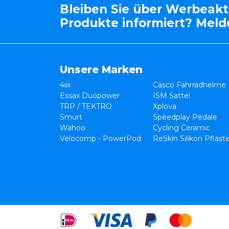
Bleiben Sie über Werbeak
Produkte informiert? Melde
Unsere Marken
4iiii
Casco Fahrradhelme
Essax Duopower
ISM Sattel
TRP / TEKTRO
Xplova
Smurt
Speedplay Pedale
Wahoo
Cycling Ceramic
Velocomp - PowerPod
ReSkin Silikon Pflast