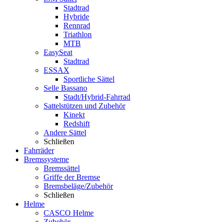
Stadtrad
Hybride
Rennrad
Triathlon
MTB
EasySeat
Stadtrad
ESSAX
Sportliche Sättel
Selle Bassano
Stadt/Hybrid-Fahrrad
Sattelstützen und Zubehör
Kinekt
Redshift
Andere Sättel
Schließen
Fahrräder
Bremssysteme
Bremssättel
Griffe der Bremse
Bremsbeläge/Zubehör
Schließen
Helme
CASCO Helme
Zubehör