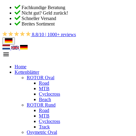
Fachkundige Beratung
Nicht gut? Geld zurück!
Schneller Versand
Breites Sortiment
8.8/10 | 1000+ reviews
Home
Kettenblätter
ROTOR Oval
Road
MTB
Cyclocross
Beach
ROTOR Rund
Road
MTB
Cyclocross
Track
Osymetric Oval