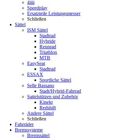
4iiii
Speedplay
Ersatzteile Leistungsmesser
Schließen
Sättel
ISM Sättel
Stadtrad
Hybride
Rennrad
Triathlon
MTB
EasySeat
Stadtrad
ESSAX
Sportliche Sättel
Selle Bassano
Stadt/Hybrid-Fahrrad
Sattelstützen und Zubehör
Kinekt
Redshift
Andere Sättel
Schließen
Fahrräder
Bremssysteme
Bremssättel