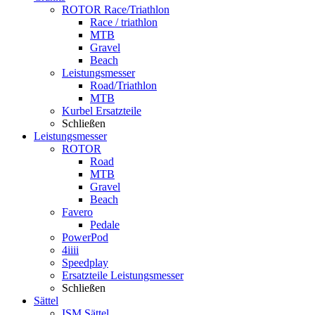
ROTOR Race/Triathlon
Race / triathlon
MTB
Gravel
Beach
Leistungsmesser
Road/Triathlon
MTB
Kurbel Ersatzteile
Schließen
Leistungsmesser
ROTOR
Road
MTB
Gravel
Beach
Favero
Pedale
PowerPod
4iiii
Speedplay
Ersatzteile Leistungsmesser
Schließen
Sättel
ISM Sättel