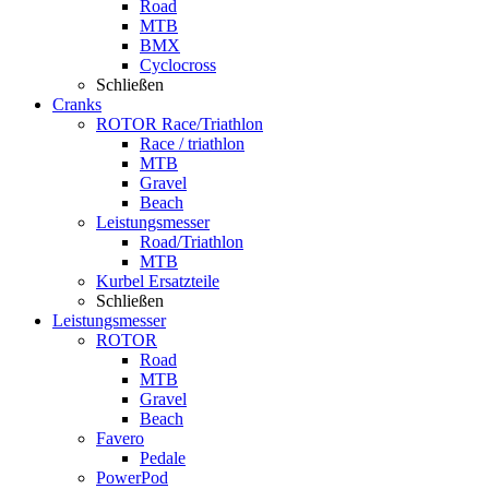
Road
MTB
BMX
Cyclocross
Schließen
Cranks
ROTOR Race/Triathlon
Race / triathlon
MTB
Gravel
Beach
Leistungsmesser
Road/Triathlon
MTB
Kurbel Ersatzteile
Schließen
Leistungsmesser
ROTOR
Road
MTB
Gravel
Beach
Favero
Pedale
PowerPod