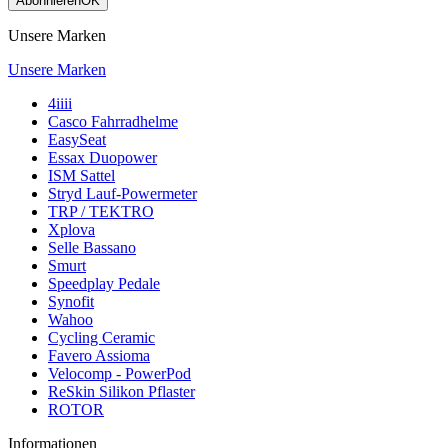
Abonnieren
OK
Unsere Marken
Unsere Marken
4iiii
Casco Fahrradhelme
EasySeat
Essax Duopower
ISM Sattel
Stryd Lauf-Powermeter
TRP / TEKTRO
Xplova
Selle Bassano
Smurt
Speedplay Pedale
Synofit
Wahoo
Cycling Ceramic
Favero Assioma
Velocomp - PowerPod
ReSkin Silikon Pflaster
ROTOR
Informationen