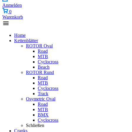
Anmelden
0
Warenkorb
Home
Kettenblätter
ROTOR Oval
Road
MTB
Cyclocross
Beach
ROTOR Rund
Road
MTB
Cyclocross
Track
Osymetric Oval
Road
MTB
BMX
Cyclocross
Schließen
Cranks