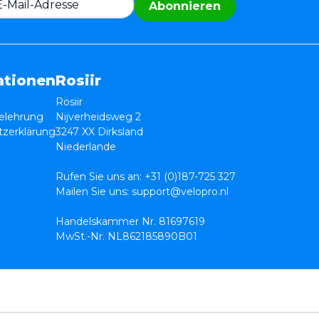
Abonnieren
ationen
Rosiir
Rosiir
elehrung
Nijverheidsweg 2
zerklärung
3247 XX Dirksland
Niederlande
Rufen Sie uns an:
+31 (0)187-725 327
Mailen Sie uns:
support@velopro.nl
Handelskammer Nr. 81697619
MwSt.-Nr. NL862185890B01