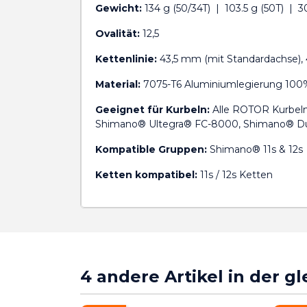
Gewicht:
134 g (50/34T) | 103.5 g (50T) | 30
Ovalität:
12,5
Kettenlinie:
43,5 mm (mit Standardachse),
Material:
7075-T6 Aluminiumlegierung 100
Geeignet für Kurbeln:
Alle ROTOR Kurbeln
Shimano® Ultegra® FC-8000, Shimano® Du
Kompatible Gruppen:
Shimano® 11s & 12s
Ketten kompatibel:
11s / 12s Ketten
4 andere Artikel in der g