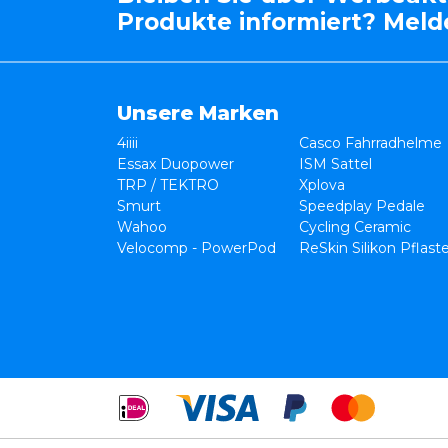
Produkte informiert? Melde
Unsere Marken
4iiii
Casco Fahrradhelme
Essax Duopower
ISM Sattel
TRP / TEKTRO
Xplova
Smurt
Speedplay Pedale
Wahoo
Cycling Ceramic
Velocomp - PowerPod
ReSkin Silikon Pflast