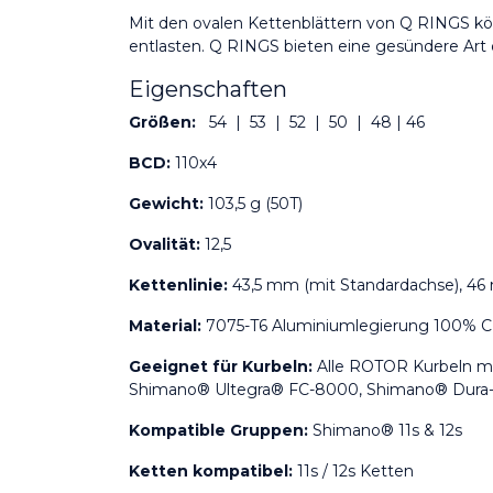
Mit den ovalen Kettenblättern von Q RINGS kön
entlasten. Q RINGS bieten eine gesündere Art 
Eigenschaften
Größen:
54 | 53 | 52 | 50 | 48 | 46
BCD:
110x4
Gewicht:
103,5 g (50T)
Ovalität:
12,5
Kettenlinie:
43,5 mm (mit Standardachse), 46
Material:
7075-T6 Aluminiumlegierung 100% C
Geeignet für Kurbeln:
Alle ROTOR Kurbeln mi
Shimano® Ultegra® FC-8000, Shimano® Dura-
Kompatible Gruppen:
Shimano® 11s & 12s
Ketten kompatibel:
11s / 12s Ketten