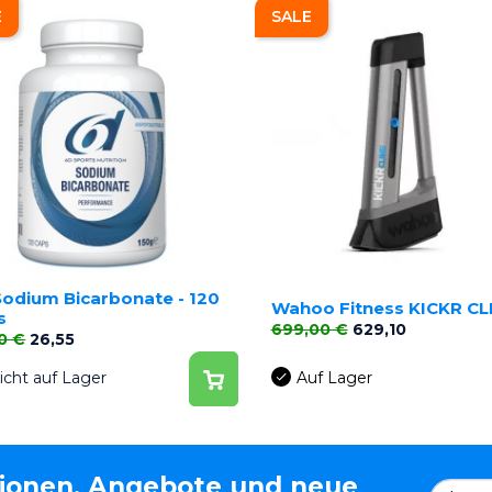
E
SALE
Sodium Bicarbonate - 120
Wahoo Fitness KICKR CL
s
Verkaufspreis
Preis
699,00 €
629,10
aufspreis
Preis
0 €
26,55
icht auf Lager
Auf Lager
tionen, Angebote und neue