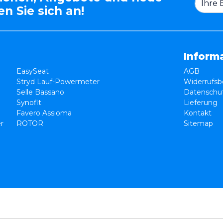
n Sie sich an!
Inform
EasySeat
AGB
Stryd Lauf-Powermeter
Widerrufsb
Selle Bassano
Datenschut
Synofit
Lieferung
Favero Assioma
Kontakt
er
ROTOR
Sitemap