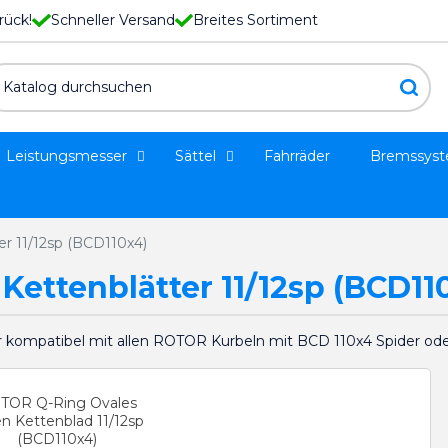
rück!
Schneller Versand
Breites Sortiment
Leistungsmesser
Sättel
Fahrräder
Bremssys
r 11/12sp (BCD110x4)
ettenblätter 11/12sp (BCD11
ompatibel mit allen ROTOR Kurbeln mit BCD 110x4 Spider ode
TOR Q-Ring Ovales
n Kettenblad 11/12sp
(BCD110x4)