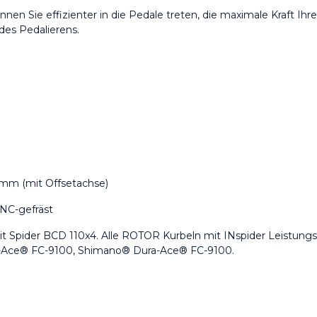
nen Sie effizienter in die Pedale treten, die maximale Kraft Ih
des Pedalierens.
 mm (mit Offsetachse)
NC-gefräst
t Spider BCD 110x4. Alle ROTOR Kurbeln mit INspider Leistun
Ace® FC-9100, Shimano® Dura-Ace® FC-9100.