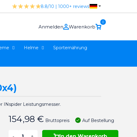
8.8/10 | 1000+ reviews
0
Anmelden
Warenkorb
teme
Helme
Sporternährung
0x4)
r INspider Leistungsmesser.
154,98 €
Auf Bestellung
Bruttopreis
-
+
In den Warenkorb