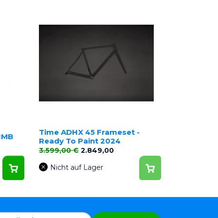
Time ADHX 45 Frameset -
IMB
Ready To Paint 2024
Verkaufspreis
Preis
3.599,00 €
2.849,00
Nicht auf Lager