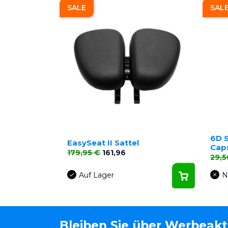
SALE
SAL
6D 
EasySeat II Sattel
Cap
Verkaufspreis
Preis
179,95 €
161,96
Verk
29,5
Auf Lager
N
Bleiben Sie über Werbeak