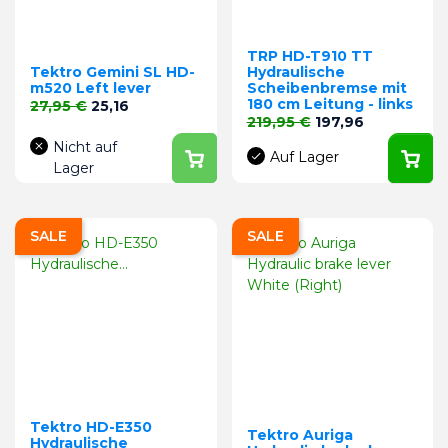
TRP HD-T910 TT
Tektro Gemini SL HD-
Hydraulische
m520 Left lever
Scheibenbremse mit
180 cm Leitung - links
Verkaufspreis
Preis
27,95 €
25,16
Verkaufspreis
Preis
219,95 €
197,96
Nicht auf
Auf Lager
Lager
SALE
SALE
Tektro HD-E350
Tektro Auriga
Hydraulische