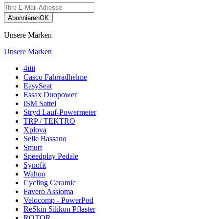
Abonnieren
OK
Unsere Marken
Unsere Marken
4iiii
Casco Fahrradhelme
EasySeat
Essax Duopower
ISM Sattel
Stryd Lauf-Powermeter
TRP / TEKTRO
Xplova
Selle Bassano
Smurt
Speedplay Pedale
Synofit
Wahoo
Cycling Ceramic
Favero Assioma
Velocomp - PowerPod
ReSkin Silikon Pflaster
ROTOR