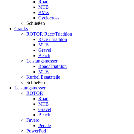
Road
MTB
BMX
Cyclocross
Schließen
Cranks
ROTOR Race/Triathlon
Race / triathlon
MTB
Gravel
Beach
Leistungsmesser
Road/Triathlon
MTB
Kurbel Ersatzteile
Schließen
Leistungsmesser
ROTOR
Road
MTB
Gravel
Beach
Favero
Pedale
PowerPod