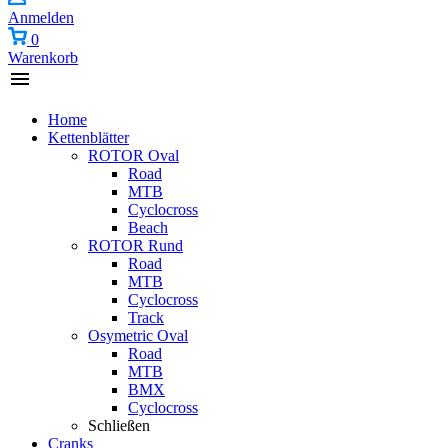
Anmelden
0
Warenkorb
Home
Kettenblätter
ROTOR Oval
Road
MTB
Cyclocross
Beach
ROTOR Rund
Road
MTB
Cyclocross
Track
Osymetric Oval
Road
MTB
BMX
Cyclocross
Schließen
Cranks