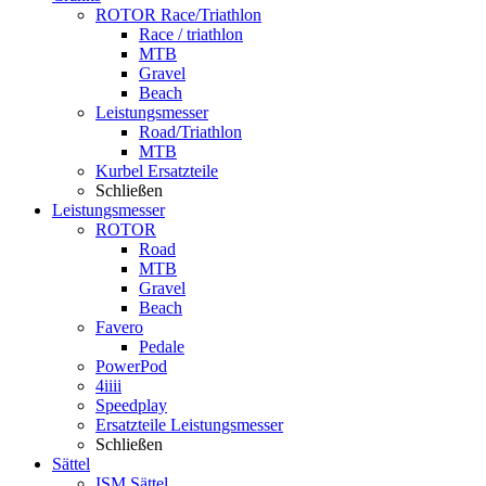
ROTOR Race/Triathlon
Race / triathlon
MTB
Gravel
Beach
Leistungsmesser
Road/Triathlon
MTB
Kurbel Ersatzteile
Schließen
Leistungsmesser
ROTOR
Road
MTB
Gravel
Beach
Favero
Pedale
PowerPod
4iiii
Speedplay
Ersatzteile Leistungsmesser
Schließen
Sättel
ISM Sättel