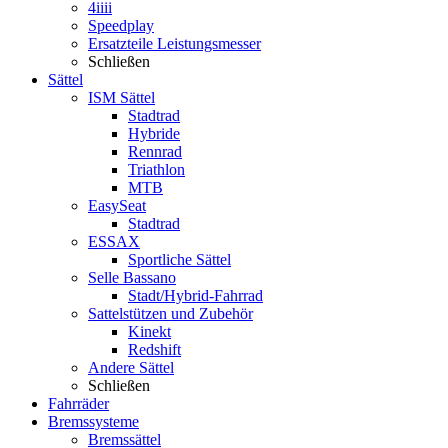
4iiii
Speedplay
Ersatzteile Leistungsmesser
Schließen
Sättel
ISM Sättel
Stadtrad
Hybride
Rennrad
Triathlon
MTB
EasySeat
Stadtrad
ESSAX
Sportliche Sättel
Selle Bassano
Stadt/Hybrid-Fahrrad
Sattelstützen und Zubehör
Kinekt
Redshift
Andere Sättel
Schließen
Fahrräder
Bremssysteme
Bremssättel