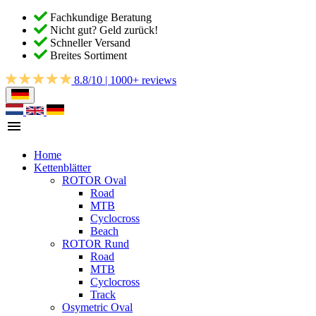
Fachkundige Beratung
Nicht gut? Geld zurück!
Schneller Versand
Breites Sortiment
8.8/10 | 1000+ reviews
Home
Kettenblätter
ROTOR Oval
Road
MTB
Cyclocross
Beach
ROTOR Rund
Road
MTB
Cyclocross
Track
Osymetric Oval