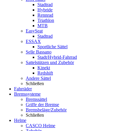
Stadtrad
Hybride
Rennrad
Triathlon
MTB
EasySeat
Stadtrad
ESSAX
Sportliche Sättel
Selle Bassano
Stadt/Hybrid-Fahrrad
Sattelstützen und Zubehör
Kinekt
Redshift
Andere Sättel
Schließen
Fahrräder
Bremssysteme
Bremssättel
Griffe der Bremse
Bremsbeläge/Zubehör
Schließen
Helme
CASCO Helme
Zubehör