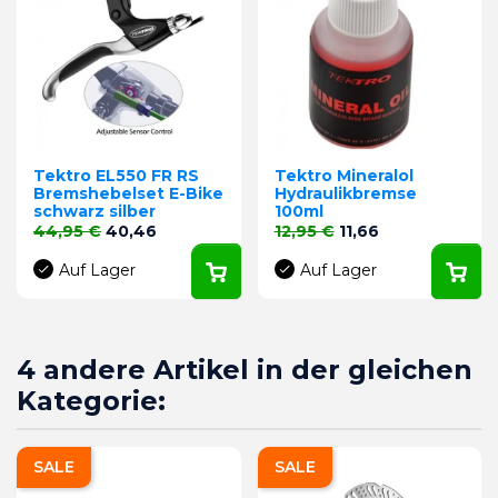
Tektro EL550 FR RS
Tektro Mineralol
Bremshebelset E-Bike
Hydraulikbremse
schwarz silber
100ml
Verkaufspreis
Preis
Verkaufspreis
Preis
44,95 €
40,46
12,95 €
11,66
Auf Lager
Auf Lager
4 andere Artikel in der gleichen
Kategorie:
SALE
SALE