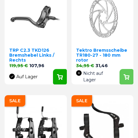
TRP C2.3 TKD126
Tektro Bremsscheibe
Bremshebel Links /
TR180-27 - 180 mm
Rechts
rotor
Verkaufspreis
Preis
Verkaufspreis
Preis
119,95 €
107,96
34,95 €
31,46
Nicht auf
Auf Lager
Lager
SALE
SALE