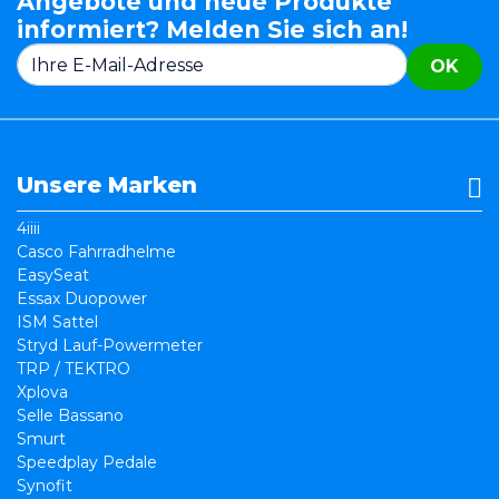
Angebote und neue Produkte
informiert? Melden Sie sich an!
OK
Unsere Marken
4iiii
Casco Fahrradhelme
EasySeat
Essax Duopower
ISM Sattel
Stryd Lauf-Powermeter
TRP / TEKTRO
Xplova
Selle Bassano
Smurt
Speedplay Pedale
Synofit