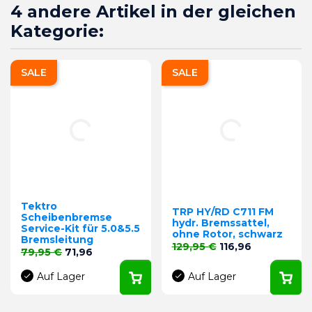
4 andere Artikel in der gleichen
Kategorie:
SALE
SALE
Tektro
TRP HY/RD C711 FM
Scheibenbremse
hydr. Bremssattel,
Service-Kit für 5.0&5.5
ohne Rotor, schwarz
Bremsleitung
Verkaufspreis
Preis
129,95 €
116,96
Verkaufspreis
Preis
79,95 €
71,96
Auf Lager
Auf Lager