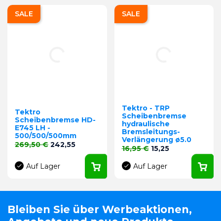
SALE
SALE
Tektro - TRP
Tektro
Scheibenbremse
Scheibenbremse HD-
hydraulische
E745 LH -
Bremsleitungs-
500/500/500mm
Verlängerung ø5.0
Verkaufspreis
Preis
269,50 €
242,55
Verkaufspreis
Preis
16,95 €
15,25
Auf Lager
Auf Lager
Bleiben Sie über Werbeaktionen,