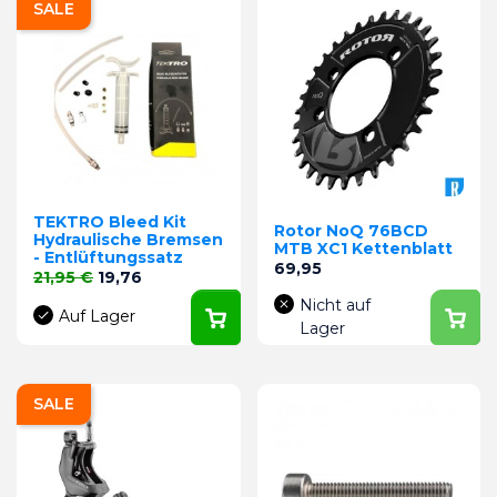
SALE
TEKTRO Bleed Kit
Rotor NoQ 76BCD
Hydraulische Bremsen
MTB XC1 Kettenblatt
- Entlüftungssatz
Preis
69,95
Verkaufspreis
Preis
21,95 €
19,76
Nicht auf
Auf Lager
Lager
SALE