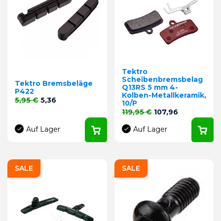
Tektro
Scheibenbremsbelag
Tektro Bremsbeläge
Q13RS 5 mm 4-
P422
Kolben-Metallkeramik,
Verkaufspreis
Preis
5,95 €
5,36
10/P
Verkaufspreis
Preis
119,95 €
107,96
Auf Lager
Auf Lager
SALE
SALE