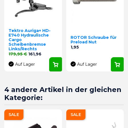
Tektro Auriga+ HD-
E740 Hydraulische
ROTOR Schraube für
Cargo
Preload Nut
Scheibenbremse
Preis
1,95
Links/Rechts
Verkaufspreis
Preis
179,95 €
161,96
Auf Lager
Auf Lager
4 andere Artikel in der gleichen
Kategorie:
SALE
SALE