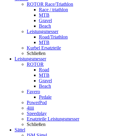
ROTOR Race/Triathlon
Race / triathlon
MTB
Gravel
Beach
Leistungsmesser
Road/Triathlon
MTB
Kurbel Ersatzteile
Schließen
Leistungsmesser
ROTOR
Road
MTB
Gravel
Beach
Favero
Pedale
PowerPod
4iiii
Speedplay
Ersatzteile Leistungsmesser
Schließen
Sättel
ISM Sättel