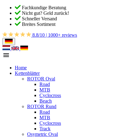
Fachkundige Beratung
Nicht gut? Geld zurück!
Schneller Versand
Breites Sortiment
8.8/10 | 1000+ reviews
Home
Kettenblätter
ROTOR Oval
Road
MTB
Cyclocross
Beach
ROTOR Rund
Road
MTB
Cyclocross
Track
Osymetric Oval