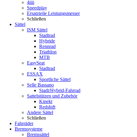
4iiii
Speedplay
Ersatzteile Leistungsmesser
Schließen
Sättel
ISM Sättel
Stadtrad
Hybride
Rennrad
Triathlon
MTB
EasySeat
Stadtrad
ESSAX
Sportliche Sättel
Selle Bassano
Stadt/Hybrid-Fahrrad
Sattelstützen und Zubehör
Kinekt
Redshift
Andere Sättel
Schließen
Fahrräder
Bremssysteme
Bremssättel