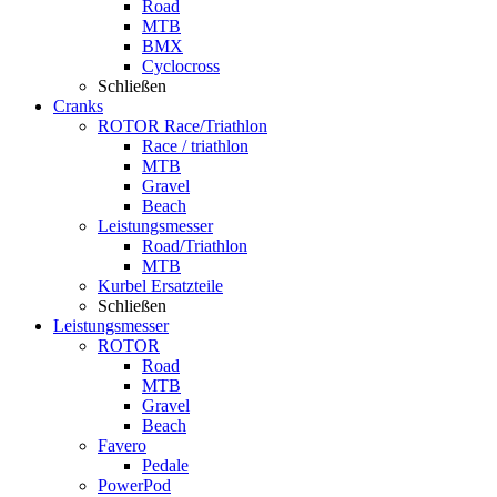
Road
MTB
BMX
Cyclocross
Schließen
Cranks
ROTOR Race/Triathlon
Race / triathlon
MTB
Gravel
Beach
Leistungsmesser
Road/Triathlon
MTB
Kurbel Ersatzteile
Schließen
Leistungsmesser
ROTOR
Road
MTB
Gravel
Beach
Favero
Pedale
PowerPod