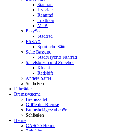
Stadtrad
Hybride
Rennrad
Triathlon
MTB
EasySeat
Stadtrad
ESSAX
Sportliche Sättel
Selle Bassano
Stadt/Hybrid-Fahrrad
Sattelstützen und Zubehör
Kinekt
Redshift
Andere Sättel
Schließen
Fahrräder
Bremssysteme
Bremssättel
Griffe der Bremse
Bremsbeläge/Zubehör
Schließen
Helme
CASCO Helme
Zubehör