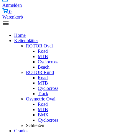
Anmelden
0
Warenkorb
Home
Kettenblätter
ROTOR Oval
Road
MTB
Cyclocross
Beach
ROTOR Rund
Road
MTB
Cyclocross
Track
Osymetric Oval
Road
MTB
BMX
Cyclocross
Schließen
Cranks