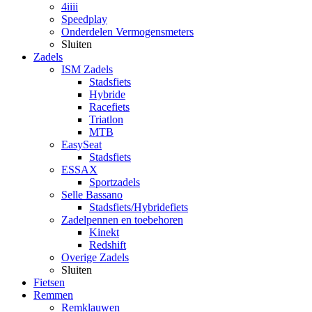
4iiii
Speedplay
Onderdelen Vermogensmeters
Sluiten
Zadels
ISM Zadels
Stadsfiets
Hybride
Racefiets
Triatlon
MTB
EasySeat
Stadsfiets
ESSAX
Sportzadels
Selle Bassano
Stadsfiets/Hybridefiets
Zadelpennen en toebehoren
Kinekt
Redshift
Overige Zadels
Sluiten
Fietsen
Remmen
Remklauwen