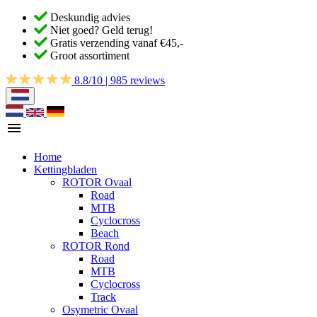
Deskundig advies
Niet goed? Geld terug!
Gratis verzending vanaf €45,-
Groot assortiment
8.8/10 | 985 reviews
Home
Kettingbladen
ROTOR Ovaal
Road
MTB
Cyclocross
Beach
ROTOR Rond
Road
MTB
Cyclocross
Track
Osymetric Ovaal