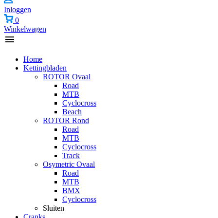
Inloggen
0
Winkelwagen
Home
Kettingbladen
ROTOR Ovaal
Road
MTB
Cyclocross
Beach
ROTOR Rond
Road
MTB
Cyclocross
Track
Osymetric Ovaal
Road
MTB
BMX
Cyclocross
Sluiten
Cranks