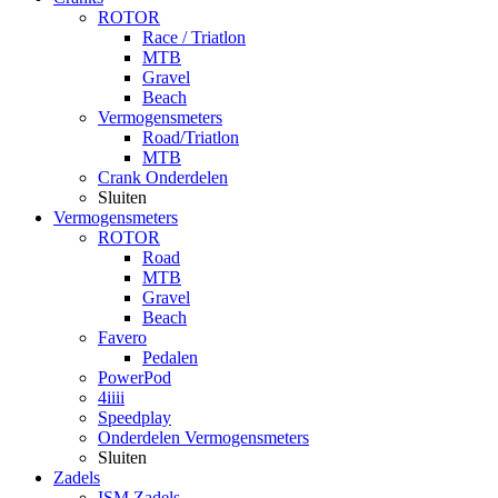
ROTOR
Race / Triatlon
MTB
Gravel
Beach
Vermogensmeters
Road/Triatlon
MTB
Crank Onderdelen
Sluiten
Vermogensmeters
ROTOR
Road
MTB
Gravel
Beach
Favero
Pedalen
PowerPod
4iiii
Speedplay
Onderdelen Vermogensmeters
Sluiten
Zadels
ISM Zadels