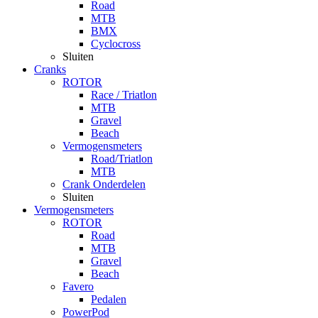
Road
MTB
BMX
Cyclocross
Sluiten
Cranks
ROTOR
Race / Triatlon
MTB
Gravel
Beach
Vermogensmeters
Road/Triatlon
MTB
Crank Onderdelen
Sluiten
Vermogensmeters
ROTOR
Road
MTB
Gravel
Beach
Favero
Pedalen
PowerPod