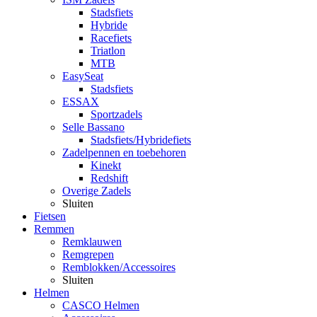
Stadsfiets
Hybride
Racefiets
Triatlon
MTB
EasySeat
Stadsfiets
ESSAX
Sportzadels
Selle Bassano
Stadsfiets/Hybridefiets
Zadelpennen en toebehoren
Kinekt
Redshift
Overige Zadels
Sluiten
Fietsen
Remmen
Remklauwen
Remgrepen
Remblokken/Accessoires
Sluiten
Helmen
CASCO Helmen