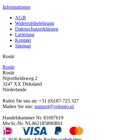
Informationen
AGB
Widerrufsbelehrung
Datenschutzerklärung
Lieferung
Kontakt
Sitemap
Rosiir
Rosiir
Rosiir
Nijverheidsweg 2
3247 XX Dirksland
Niederlande
Rufen Sie uns an:
+31 (0)187-725 327
Mailen Sie uns:
support@velopro.nl
Handelskammer Nr. 81697619
MwSt.-Nr. NL862185890B01
© 2026 Rosiir | Alle Rechte vorbehalten