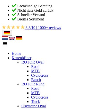
Fachkundige Beratung
Nicht gut? Geld zurück!
Schneller Versand
Breites Sortiment
8.8/10 | 1000+ reviews
Home
Kettenblätter
ROTOR Oval
Road
MTB
Cyclocross
Beach
ROTOR Rund
Road
MTB
Cyclocross
Track
Osymetric Oval