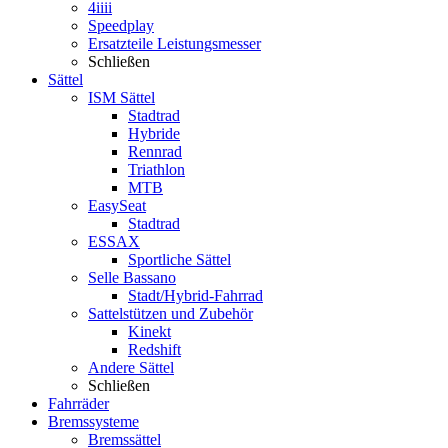
4iiii
Speedplay
Ersatzteile Leistungsmesser
Schließen
Sättel
ISM Sättel
Stadtrad
Hybride
Rennrad
Triathlon
MTB
EasySeat
Stadtrad
ESSAX
Sportliche Sättel
Selle Bassano
Stadt/Hybrid-Fahrrad
Sattelstützen und Zubehör
Kinekt
Redshift
Andere Sättel
Schließen
Fahrräder
Bremssysteme
Bremssättel