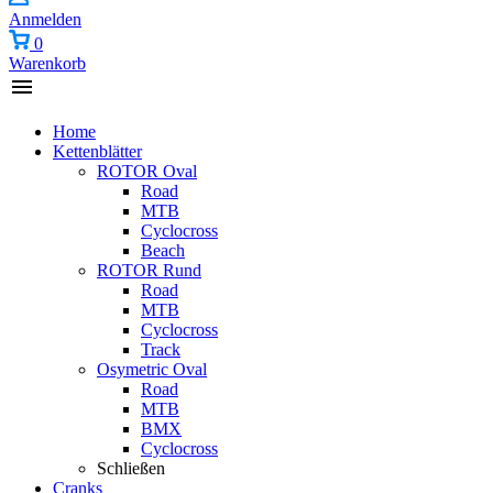
Anmelden
0
Warenkorb
Home
Kettenblätter
ROTOR Oval
Road
MTB
Cyclocross
Beach
ROTOR Rund
Road
MTB
Cyclocross
Track
Osymetric Oval
Road
MTB
BMX
Cyclocross
Schließen
Cranks