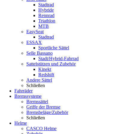
Stadtrad
Hybride
Rennrad
Triathlon
MTB
EasySeat
Stadtrad
ESSAX
Sportliche Sättel
Selle Bassano
Stadt/Hybrid-Fahrrad
Sattelstützen und Zubehör
Kinekt
Redshift
Andere Sättel
Schließen
Fahrräder
Bremssysteme
Bremssättel
Griffe der Bremse
Bremsbeläge/Zubehör
Schließen
Helme
CASCO Helme
Zubehör