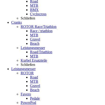
Road
MTB
BMX
Cyclocross
Schließen
Cranks
ROTOR Race/Triathlon
Race / triathlon
MTB
Gravel
Beach
Leistungsmesser
Road/Triathlon
MTB
Kurbel Ersatzteile
Schließen
Leistungsmesser
ROTOR
Road
MTB
Gravel
Beach
Favero
Pedale
PowerPod