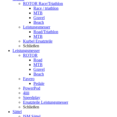
ROTOR Race/Triathlon
Race / triathlon
MTB
Gravel
Beach
Leistungsmesser
Road/Triathlon
MTB
Kurbel Ersatzteile
Schließen
Leistungsmesser
ROTOR
Road
MTB
Gravel
Beach
Favero
Pedale
PowerPod
4iiii
Speedplay
Ersatzteile Leistungsmesser
Schließen
Sättel
ISM Sättel