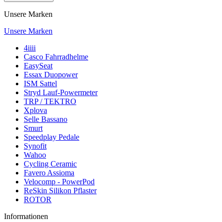
Unsere Marken
Unsere Marken
4iiii
Casco Fahrradhelme
EasySeat
Essax Duopower
ISM Sattel
Stryd Lauf-Powermeter
TRP / TEKTRO
Xplova
Selle Bassano
Smurt
Speedplay Pedale
Synofit
Wahoo
Cycling Ceramic
Favero Assioma
Velocomp - PowerPod
ReSkin Silikon Pflaster
ROTOR
Informationen