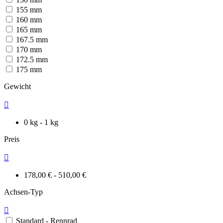
155 mm
160 mm
165 mm
167.5 mm
170 mm
172.5 mm
175 mm
Gewicht

0 kg - 1 kg
Preis

178,00 € - 510,00 €
Achsen-Typ

Standard - Rennrad