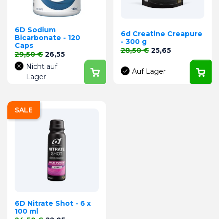
6D Sodium
6d Creatine Creapure
Bicarbonate - 120
- 300 g
Caps
Verkaufspreis
Preis
28,50 €
25,65
Verkaufspreis
Preis
29,50 €
26,55
Nicht auf
Auf Lager
Lager
SALE
6D Nitrate Shot - 6 x
100 ml