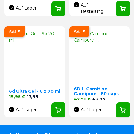
Auf
Auf Lager
Bestellung
SALE
SALE
6D L-Carnitine
6d Ultra Gel - 6 x 70 ml
Carnipure - 80 caps
Verkaufspreis
Preis
19,95 €
17,96
Verkaufspreis
Preis
47,50 €
42,75
Auf Lager
Auf Lager