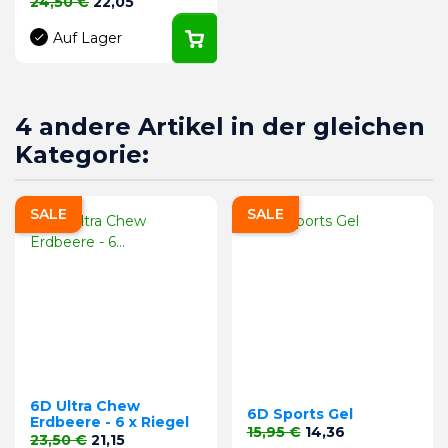
Verkaufspreis
Preis
24,50 €
22,05
Auf Lager
4 andere Artikel in der gleichen
Kategorie:
SALE
SALE
6D Ultra Chew
6D Sports Gel
Erdbeere - 6 x Riegel
Verkaufspreis
Preis
15,95 €
14,36
Verkaufspreis
Preis
23,50 €
21,15