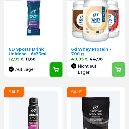
6D Sports Drink
6d Whey Protein -
Unidose - 6×33ml
700 g
Verkaufspreis
Preis
Verkaufspreis
Preis
12,95 €
11,66
49,95 €
44,96
Nicht auf
Auf Lager
Lager
SALE
SALE