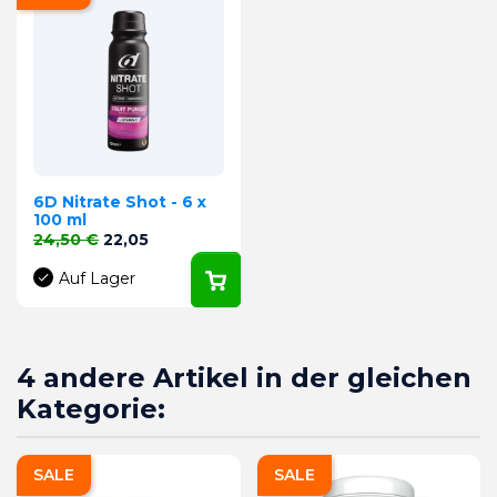
6D Nitrate Shot - 6 x
100 ml
Verkaufspreis
Preis
24,50 €
22,05
Auf Lager
4 andere Artikel in der gleichen
Kategorie:
SALE
SALE