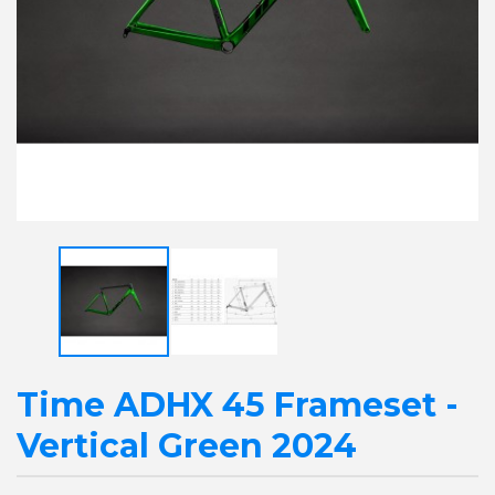
Time ADHX 45 Frameset -
Vertical Green 2024