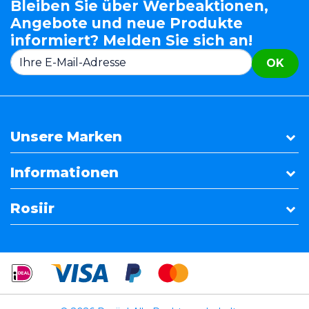
Bleiben Sie über Werbeaktionen,
Angebote und neue Produkte
informiert? Melden Sie sich an!
OK
Unsere Marken
Informationen
Rosiir