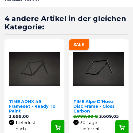
4 andere Artikel in der gleichen
Kategorie:
SALE
TIME ADHX 45
TIME Alpe D’Huez
Frameset - Ready To
Disc Frame - Gloss
Paint
Carbon
Preis
Verkaufspreis
Preis
3.699,00
3.799,00 €
3.609,05
Lieferfrist
30 Tage
nach
Lieferzeit