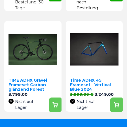
Bestellung: 30
nach
Tage
Bestellung
TIME ADHX Gravel
Time ADHX 45
Frameset Carbon
Frameset - Vertical
glänzend Forest
Blue 2024
Preis
Verkaufspreis
Preis
3.799,00
3.999,00 €
3.249,00
Nicht auf
Nicht auf
Lager
Lager