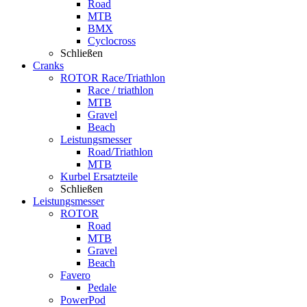
Road
MTB
BMX
Cyclocross
Schließen
Cranks
ROTOR Race/Triathlon
Race / triathlon
MTB
Gravel
Beach
Leistungsmesser
Road/Triathlon
MTB
Kurbel Ersatzteile
Schließen
Leistungsmesser
ROTOR
Road
MTB
Gravel
Beach
Favero
Pedale
PowerPod