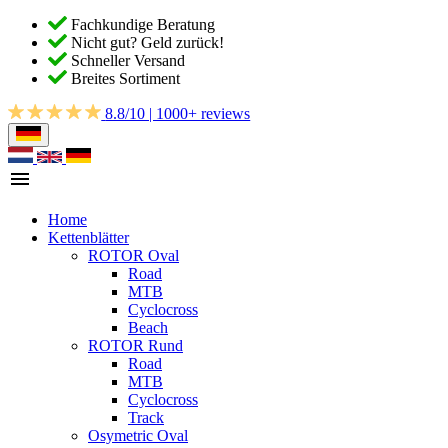
Fachkundige Beratung
Nicht gut? Geld zurück!
Schneller Versand
Breites Sortiment
8.8/10 | 1000+ reviews
Home
Kettenblätter
ROTOR Oval
Road
MTB
Cyclocross
Beach
ROTOR Rund
Road
MTB
Cyclocross
Track
Osymetric Oval