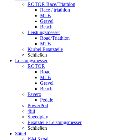
ROTOR Race/Triathlon
Race / triathlon
MTB
Gravel
Beach
Leistungsmesser
Road/Triathlon
MTB
Kurbel Ersatzteile
Schließen
Leistungsmesser
ROTOR
Road
MTB
Gravel
Beach
Favero
Pedale
PowerPod
4iiii
Speedplay
Ersatzteile Leistungsmesser
Schließen
Sättel
ISM Sättel