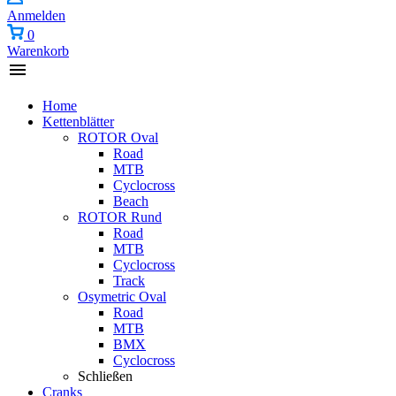
Anmelden
0
Warenkorb
Home
Kettenblätter
ROTOR Oval
Road
MTB
Cyclocross
Beach
ROTOR Rund
Road
MTB
Cyclocross
Track
Osymetric Oval
Road
MTB
BMX
Cyclocross
Schließen
Cranks