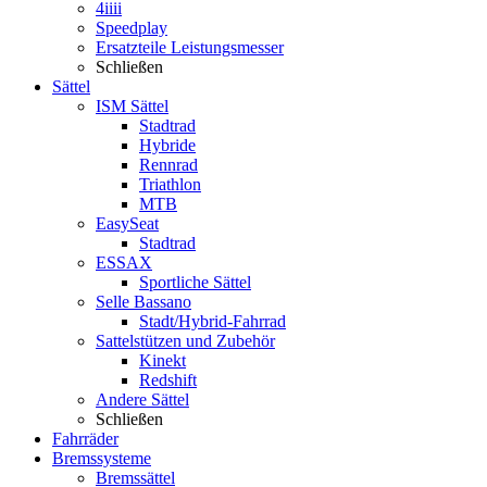
4iiii
Speedplay
Ersatzteile Leistungsmesser
Schließen
Sättel
ISM Sättel
Stadtrad
Hybride
Rennrad
Triathlon
MTB
EasySeat
Stadtrad
ESSAX
Sportliche Sättel
Selle Bassano
Stadt/Hybrid-Fahrrad
Sattelstützen und Zubehör
Kinekt
Redshift
Andere Sättel
Schließen
Fahrräder
Bremssysteme
Bremssättel