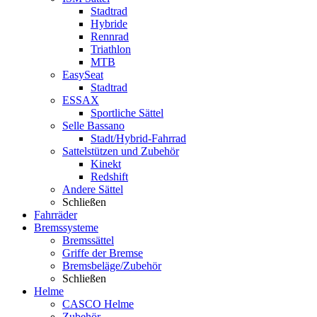
Stadtrad
Hybride
Rennrad
Triathlon
MTB
EasySeat
Stadtrad
ESSAX
Sportliche Sättel
Selle Bassano
Stadt/Hybrid-Fahrrad
Sattelstützen und Zubehör
Kinekt
Redshift
Andere Sättel
Schließen
Fahrräder
Bremssysteme
Bremssättel
Griffe der Bremse
Bremsbeläge/Zubehör
Schließen
Helme
CASCO Helme
Zubehör