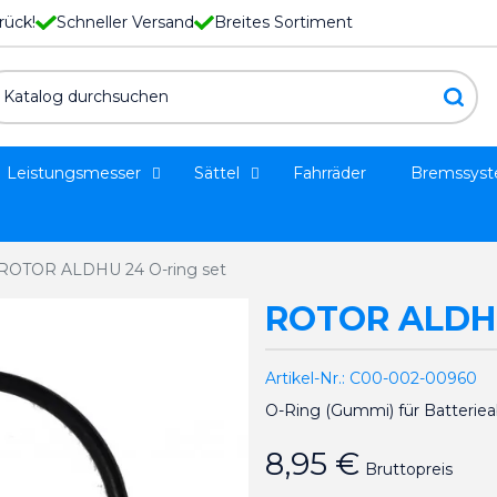
rück!
Schneller Versand
Breites Sortiment
Leistungsmesser
Sättel
Fahrräder
Bremssys
ROTOR ALDHU 24 O-ring set
ROTOR ALDHU
Artikel-Nr.:
C00-002-00960
O-Ring (Gummi) für Batteri
8,95 €
Bruttopreis