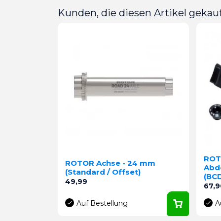
Kunden, die diesen Artikel gekauf
ROT
ROTOR Achse - 24 mm
Abd
(Standard / Offset)
(BC
Preis
49,99
Preis
67,9
Auf Bestellung
A