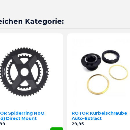
leichen Kategorie:
OR Spiderring NoQ
ROTOR Kurbelschraube
d) Direct Mount
Auto-Extract
Preis
,99
29,95