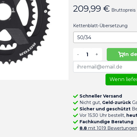
209,99 €
Bruttopreis
Kettenblatt-Übersetzung
-
+
In d
Wenn liefer
Schneller Versand
Nicht gut,
Geld-zurück
Ga
Sicher und geschützt
Be
Vor 15:30 Uhr bestellt,
heut
Fachkundige Beratung
8.8
mit 1019 Bewertunge