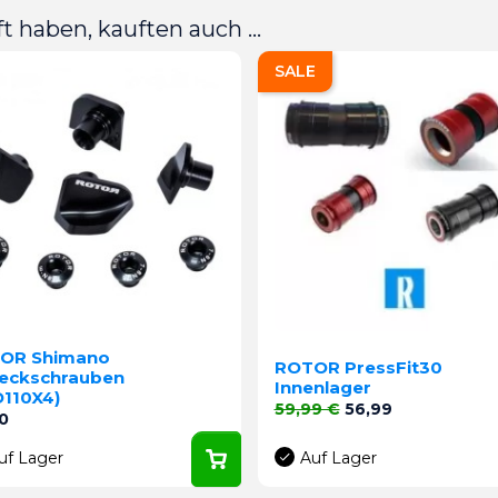
t haben, kauften auch ...
SALE
OR Shimano
ROTOR PressFit30
eckschrauben
Innenlager
D110X4)
Verkaufspreis
Preis
59,99 €
56,99
0
uf Lager
Auf Lager