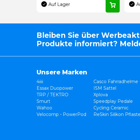
Auf Lager
A
Bleiben Sie über Werbeak
Produkte informiert? Melde
Unsere Marken
4iiii
Casco Fahrradhelme
Essax Duopower
ISM Sattel
TRP / TEKTRO
Xplova
Smurt
Speedplay Pedale
Wahoo
Cycling Ceramic
Velocomp - PowerPod
ReSkin Silikon Pflast