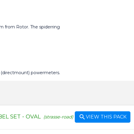
m from Rotor. The spiderring 
DM (directmount) powermeters.
L SET - OVAL

(strasse-road)
VIEW THIS PACK