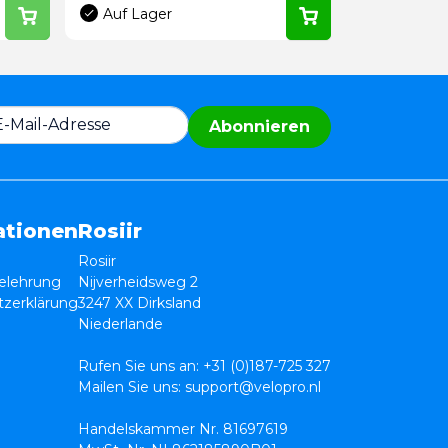
Auf Lager
Abonnieren
ationen
Rosiir
Rosiir
elehrung
Nijverheidsweg 2
zerklärung
3247 XX Dirksland
Niederlande
Rufen Sie uns an:
+31 (0)187-725 327
Mailen Sie uns:
support@velopro.nl
Handelskammer Nr. 81697619