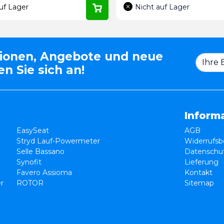
uf Lager
Nicht auf Lager
tionen, Angebote und neue
n Sie sich an!
Inform
EasySeat
AGB
Stryd Lauf-Powermeter
Widerrufsb
Selle Bassano
Datenschut
Synofit
Lieferung
Favero Assioma
Kontakt
er
ROTOR
Sitemap