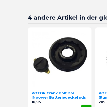
4 andere Artikel in der g
ROTOR Crank Bolt DM
ROT
INpower Batteriedeckel nds
(Run
Preis
Preis
16,95
209