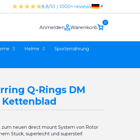
8.8/10 | 1000+ reviews
0
Anmelden
Warenkorb
teme
Helme
Sporternährung
rring Q-Rings DM
 Kettenblad
t zum neuen direct mount System von Rotor
em Stück, superleicht und supersteif.