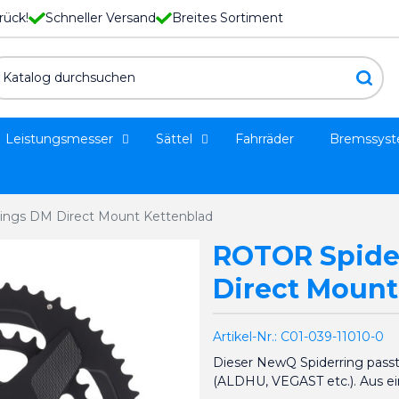
rück!
Schneller Versand
Breites Sortiment
Leistungsmesser
Sättel
Fahrräder
Bremssys
ings DM Direct Mount Kettenblad
ROTOR Spide
Direct Mount
Artikel-Nr.:
C01-039-11010-0
Dieser NewQ Spiderring pass
(ALDHU, VEGAST etc.). Aus ein