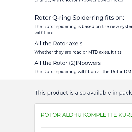
change, with a Rotor INpower powermeter.
Rotor Q-ring Spiderring fits on:
The Rotor spiderring is based on the new syste
wil fit on:
All the Rotor axels
Whether they are road or MTB axles, it fits.
All the Rotor (2)INpowers
The Rotor spiderring will fit on all the Rotor 
This product is also available in pack
ROTOR ALDHU KOMPLETTE KURBE