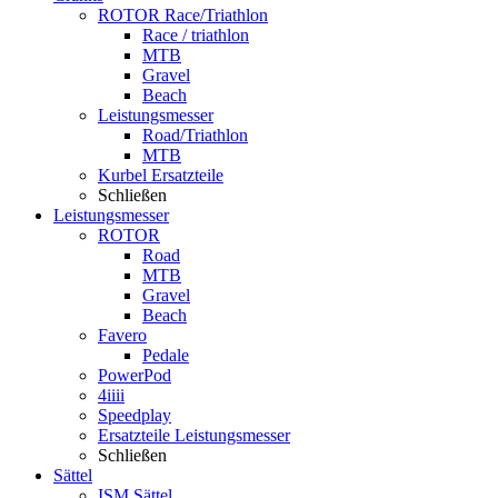
ROTOR Race/Triathlon
Race / triathlon
MTB
Gravel
Beach
Leistungsmesser
Road/Triathlon
MTB
Kurbel Ersatzteile
Schließen
Leistungsmesser
ROTOR
Road
MTB
Gravel
Beach
Favero
Pedale
PowerPod
4iiii
Speedplay
Ersatzteile Leistungsmesser
Schließen
Sättel
ISM Sättel