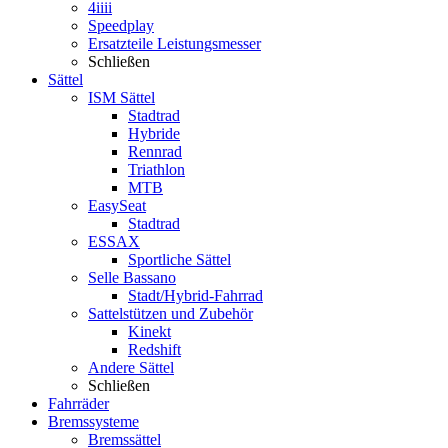
4iiii
Speedplay
Ersatzteile Leistungsmesser
Schließen
Sättel
ISM Sättel
Stadtrad
Hybride
Rennrad
Triathlon
MTB
EasySeat
Stadtrad
ESSAX
Sportliche Sättel
Selle Bassano
Stadt/Hybrid-Fahrrad
Sattelstützen und Zubehör
Kinekt
Redshift
Andere Sättel
Schließen
Fahrräder
Bremssysteme
Bremssättel