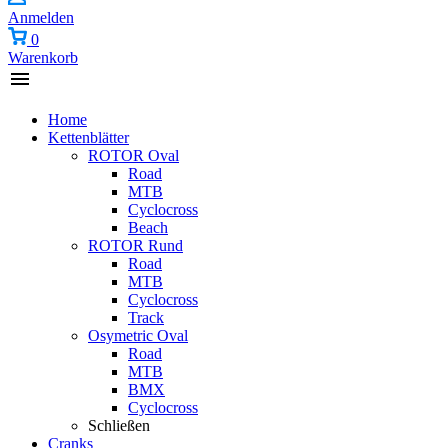
Anmelden
0
Warenkorb
Home
Kettenblätter
ROTOR Oval
Road
MTB
Cyclocross
Beach
ROTOR Rund
Road
MTB
Cyclocross
Track
Osymetric Oval
Road
MTB
BMX
Cyclocross
Schließen
Cranks