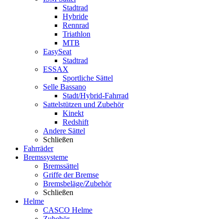
Stadtrad
Hybride
Rennrad
Triathlon
MTB
EasySeat
Stadtrad
ESSAX
Sportliche Sättel
Selle Bassano
Stadt/Hybrid-Fahrrad
Sattelstützen und Zubehör
Kinekt
Redshift
Andere Sättel
Schließen
Fahrräder
Bremssysteme
Bremssättel
Griffe der Bremse
Bremsbeläge/Zubehör
Schließen
Helme
CASCO Helme
Zubehör