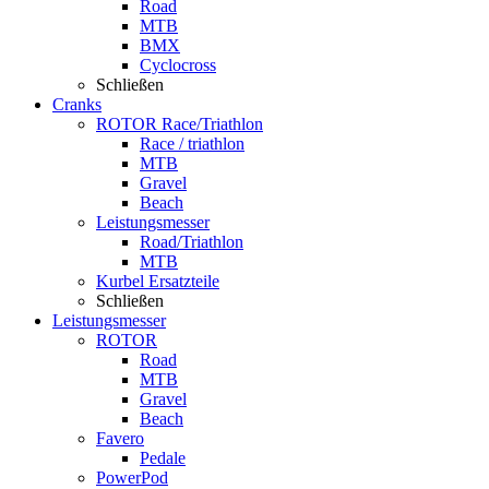
Road
MTB
BMX
Cyclocross
Schließen
Cranks
ROTOR Race/Triathlon
Race / triathlon
MTB
Gravel
Beach
Leistungsmesser
Road/Triathlon
MTB
Kurbel Ersatzteile
Schließen
Leistungsmesser
ROTOR
Road
MTB
Gravel
Beach
Favero
Pedale
PowerPod