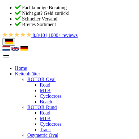
Fachkundige Beratung
Nicht gut? Geld zurück!
Schneller Versand
Breites Sortiment
8.8/10 | 1000+ reviews
Home
Kettenblätter
ROTOR Oval
Road
MTB
Cyclocross
Beach
ROTOR Rund
Road
MTB
Cyclocross
Track
Osymetric Oval