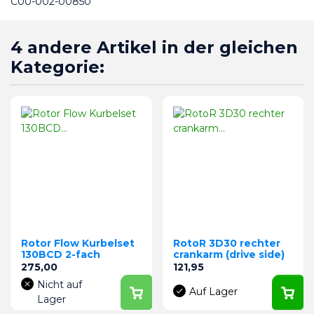
C00-002-00850
4 andere Artikel in der gleichen
Kategorie:
Rotor Flow Kurbelset
RotoR 3D30 rechter
130BCD 2-fach
crankarm (drive side)
Preis
Preis
275,00
121,95
Nicht auf
Auf Lager
Lager