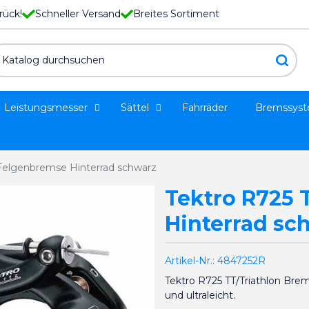
rück!
Schneller Versand
Breites Sortiment
Leistungsmesser
Sättel
Fahrräder
Bremssys
 Felgenbremse Hinterrad schwarz
Tektro R725 
Hinterrad sc
Artikel-Nr.:
4847252R
Tektro R725 TT/Triathlon Bre
und ultraleicht.