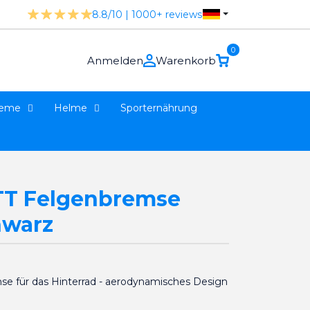
8.8/10 | 1000+ reviews
0
Anmelden
Warenkorb
teme
Helme
Sporternährung
TT Felgenbremse
hwarz
mse für das Hinterrad - aerodynamisches Design