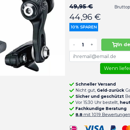
49,95 €
Bruttop
44,96 €
10% SPAREN
-
+
In d
Wenn liefer
Schneller Versand
Nicht gut,
Geld-zurück
Ga
Sicher und geschützt
Be
Vor 15:30 Uhr bestellt,
heut
Fachkundige Beratung
8.8
mit 1019 Bewertunge