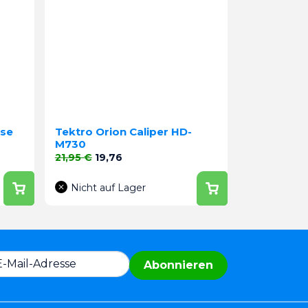
mse
Tektro Orion Caliper HD-
M730
Verkaufspreis
Preis
21,95 €
19,76
Nicht auf Lager
Abonnieren