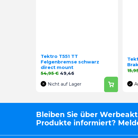
Tektro T551 TT
Tek
Felgenbremse schwarz
Bra
direct mount
Verk
15,9
Verkaufspreis
Preis
54,95 €
49,46
Nicht auf Lager
A
Bleiben Sie über Werbeak
Produkte informiert? Melde